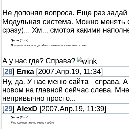
Не допонял вопроса. Еще раз зада
Модульная система. Можно менять ср
сразу)... Хм... смотря какими напол
Quote
(Елка)
Практически на всех дизайнах кнопки основного меню слева...
А у нас где? Справа?
[
28
]
Елка
[2007.Апр.19, 11:34]
Ну, да. У нас меню сайта - справа. А
новом на главной сейчас слева. Мне
непривычно просто...
[
29
]
AlexD
[2007.Апр.19, 11:39]
Quote
(Елка)
Мне кажется, это не очень удобно