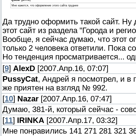
Мне кажется, что оформление этого сайта труднее
Да трудно оформить такой сайт. Ну 
этот сайт из раздела "Города и реги
Вообще, я сейчас думаю, что этот о
только 2 человека ответили. Пока с
Но тенденция просматривается... о
[
9
]
AlexD
[2007.Апр.16, 07:07]
PussyCat
, Андрей я посмотрел, и в
же приятен на взгляд № 992.
[
10
]
Nazar
[2007.Апр.16, 07:47]
Думаю, 381-й, который сейчас - сов
[
11
]
IRINKA
[2007.Апр.17, 03:32]
Мне понравились 141 271 281 321 36