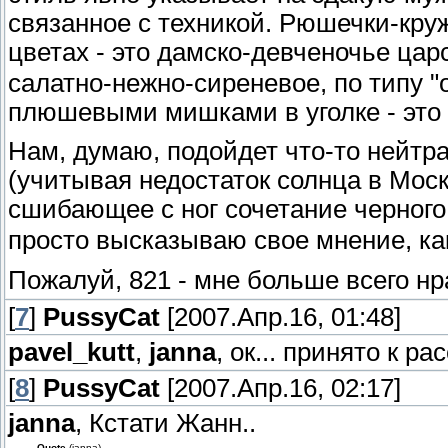
связанное с техникой. Рюшечки-кру
цветах - это дамско-девченочье ца
салатно-нежно-сиреневое, по типу "о
плюшевыми мишками в уголке - это я
Нам, думаю, подойдет что-то нейтр
(учитывая недостаток солнца в Моск
сшибающее с ног сочетание черного
просто высказываю свое мнение, как
Пожалуй, 821 - мне больше всего н
[
7
]
PussyCat
[2007.Апр.16, 01:48]
pavel_kutt
,
janna
, ок... принято к р
[
8
]
PussyCat
[2007.Апр.16, 02:17]
janna
, Кстати Жанн..
Quote
(janna)