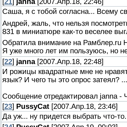
[
21
]
janna
[2007.Апр.18, 22:46]
Саша, я с тобой согласна... Всему 
Андрей, жаль, что нельзя посмотрет
831 в миниатюре как-то веселее выг
Обратила внимание на Рамблер.ru 
Я уже много лет им пользуюсь, но н
[
22
]
janna
[2007.Апр.18, 22:48]
И рожицы квадратные мне не нравятся
язык? И чего ты это опрос затеял? .
Сообщение отредактировал
janna
-
[
23
]
PussyCat
[2007.Апр.18, 23:46]
Да уж... ну придется выбрать что-то