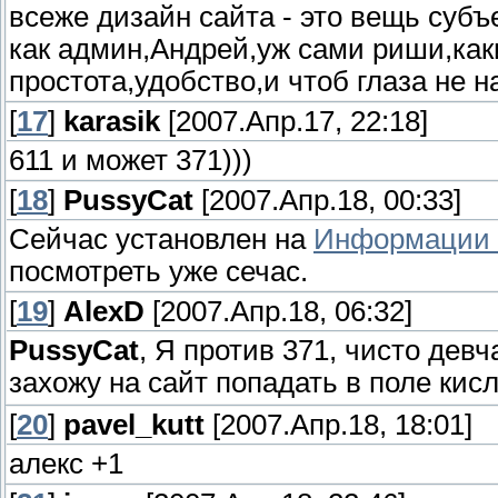
всеже дизайн сайта - это вещь субъе
как админ,Андрей,уж сами риши,каки
простота,удобство,и чтоб глаза не н
[
17
]
karasik
[2007.Апр.17, 22:18]
611 и может 371)))
[
18
]
PussyCat
[2007.Апр.18, 00:33]
Сейчас установлен на
Информации 
посмотреть уже сечас.
[
19
]
AlexD
[2007.Апр.18, 06:32]
PussyCat
, Я против 371, чисто дев
захожу на сайт попадать в поле кис
[
20
]
pavel_kutt
[2007.Апр.18, 18:01]
алекс +1