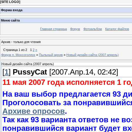
[
SITE LOGO
]
Форма входа
Меню сайта
Главная страница
Форум
Фотоальбом
Каталог файлов
Архив - только для чтения
Страница
1
из
2
1
2
»
Форум п. Мохсоголлох
»
Пыльный архив
»
Новый дизайн сайта (2007 апрель)
Новый дизайн сайта (2007 апрель)
[
1
]
PussyCat
[2007.Апр.14, 02:42]
11 мая 2007 года исполняется 1 г
На ваш выбор предлагается 93 ди
Проголосовать за понравившийся 
Архиве опросов
.
Так как 93 варианта ответов не в
понравившийся вариант будет вхо