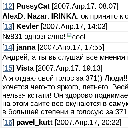
[
12
]
PussyCat
[2007.Апр.17, 08:07]
AlexD
,
Nazar
,
IRINKA
, ок принято к
[
13
]
Kevler
[2007.Апр.17, 14:03]
№831 однозначно!
[
14
]
janna
[2007.Апр.17, 17:55]
Андрей, а ты выслушай все мнения 
[
15
]
Vista
[2007.Апр.17, 19:13]
А я отдаю свой голос за 371)) Люди!!
хочется чего-то яркого, летнего, Вес
нельзя кстати! Он здорово поднимает
на этом сайте все окунаются в саму
в большей степени я голосую за 371
[
16
]
pavel_kutt
[2007.Апр.17, 20:22]