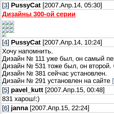
[
3
]
PussyCat
[2007.Апр.14, 05:30]
Дизайны 300-ой серии
[
4
]
PussyCat
[2007.Апр.14, 10:24]
Хочу напомнить.
Дизайн № 111 уже был, он самый п
Дизайн № 531 тоже был, он второй. 
Дизайн № 381 сейчас установлен.
Дизайн № 291 установлен на сайте
[
5
]
pavel_kutt
[2007.Апр.15, 00:48]
831 харош!:)
[
6
]
janna
[2007.Апр.15, 22:24]