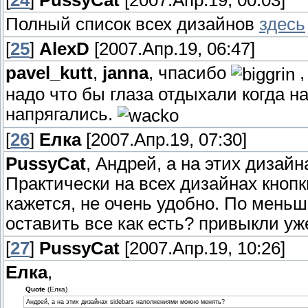
[
24
]
PussyCat
[2007.Апр.19, 00:03]
Полный список всех дизайнов
здесь
[
25
]
AlexD
[2007.Апр.19, 06:47]
pavel_kutt
,
janna
, чпасибо
,
надо что бы глаза отдыхали когда на
напрягались.
[
26
]
Елка
[2007.Апр.19, 07:30]
PussyCat
, Андрей, а на этих дизай
Практически на всех дизайнах кнопки
кажется, не очень удобно. По меньш
оставить все как есть? привыкли уже
[
27
]
PussyCat
[2007.Апр.19, 10:26]
Елка
,
Quote
(Елка)
Андрей, а на этих дизайнах sidebars наполнениями можно менять?