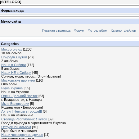
[
SITE LOGO
]
Форма входа
Меню сайта
Главная страница
Форум
Фотоальбом
Каталог файлов
Categories
Мохсоголлох
[1230]
10 альбомов
Природа Якутии
[73]
2 альбома
Наши в Сибири
[172]
5 альбомов
Наши НЕ в Сибири
[45]
Солнце, море, песок... Это - Израиль!
Московские прогулки
[110]
Обо всем
Рідна Україна!
[55]
Наши на Украине
Очень Дальний Восток
[63]
г. Владивосток, г. Находка
Мы в Белоруссии
[5]
Родина моя - Белоруссия!
Ахтунг! Немцы в городе!!!
[5]
Наши на немеччине
Столица Республики: Якутск
[59]
Город и природа в окрестностях Якутска.
Отпускной альбом
[91]
Где я был, и что видел
Наши четвероухие друзья
[11]
домашние животные