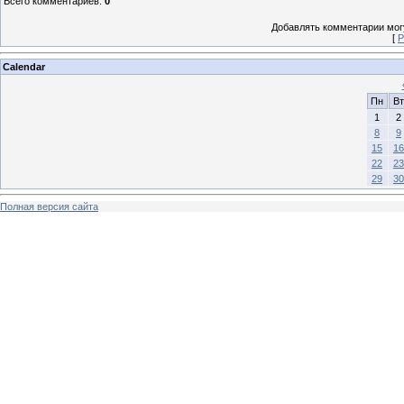
Всего комментариев
:
0
Добавлять комментарии могу
[
Р
Calendar
Пн
Вт
1
2
8
9
15
16
22
23
29
30
Полная версия сайта