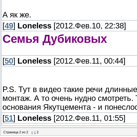
А як же.
[
49
]
Loneless
[2012.Фев.10, 22:38]
Семья Дубиковых
[
50
]
Loneless
[2012.Фев.11, 00:44]
P.S. Тут в видео такие речи длинные
монтаж. А то очень нудно смотреть.
основания Якутцемента - и понеслос
[
51
]
Loneless
[2012.Фев.11, 01:55]
Страница
2
из
2
«
1
2