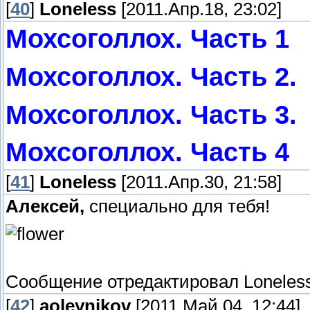
[
40
]
Loneless
[2011.Апр.18, 23:02]
Мохсоголлох. Часть 1
Мохсоголлох. Часть 2.
Мохсоголлох. Часть 3.
Мохсоголлох. Часть 4
[
41
]
Loneless
[2011.Апр.30, 21:58]
Алексей,
специально для тебя!
Сообщение отредактировал
Loneles
[
42
]
aoleynikov
[2011.Май.04, 12:44]