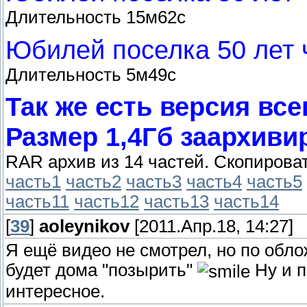
Длительность 15м62с
Юбилей поселка 50 лет 
Длительность 5м49с
Так же есть версия вс
Размер 1,4Гб заархив
RAR архив из 14 частей. Скопирова
часть1
часть2
часть3
часть4
часть5
часть11
часть12
часть13
часть14
[
39
]
aoleynikov
[2011.Апр.18, 14:27]
Я ещё видео не смотрел, но по обл
будет дома "позырить"
Ну и п
интересное.