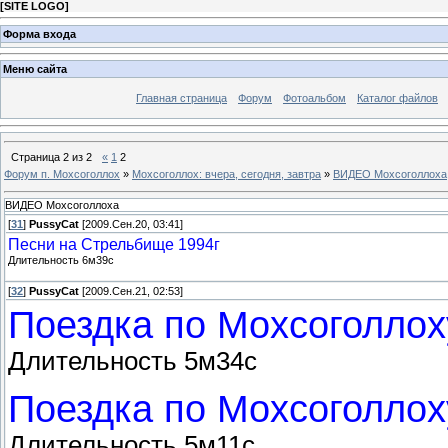
[
SITE LOGO
]
Форма входа
Меню сайта
Главная страница
Форум
Фотоальбом
Каталог файлов
Страница
2
из
2
«
1
2
Форум п. Мохсоголлох
»
Мохсоголлох: вчера, сегодня, завтра
»
ВИДЕО Мохсоголлоха
ВИДЕО Мохсоголлоха
[
31
]
PussyCat
[2009.Сен.20, 03:41]
Песни на Стрельбище 1994г
Длительность 6м39с
[
32
]
PussyCat
[2009.Сен.21, 02:53]
Поездка по Мохсоголлох
Длительность 5м34с
Поездка по Мохсоголлох
Длительность 5м11с