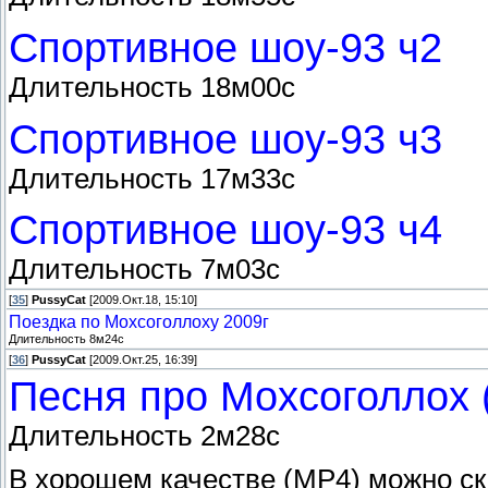
Спортивное шоу-93 ч2
Длительность 18м00с
Спортивное шоу-93 ч3
Длительность 17м33с
Спортивное шоу-93 ч4
Длительность 7м03с
[
35
]
PussyCat
[2009.Окт.18, 15:10]
Поездка по Мохсоголлоху 2009г
Длительность 8м24с
[
36
]
PussyCat
[2009.Окт.25, 16:39]
Песня про Мохсоголлох 
Длительность 2м28с
В хорошем качестве (MP4) можно с