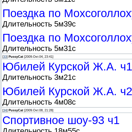
Поездка по Мохсоголлох
Длительность 5м39с
Поездка по Мохсоголлох
Длительность 5м31с
[
33
]
PussyCat
[2009.Окт.04, 23:41]
Юбилей Курской Ж.А. ч1
Длительность 3м21с
Юбилей Курской Ж.А. ч2
Длительность 4м08с
[
34
]
PussyCat
[2009.Окт.08, 21:28]
Спортивное шоу-93 ч1
Длительность 18м55с